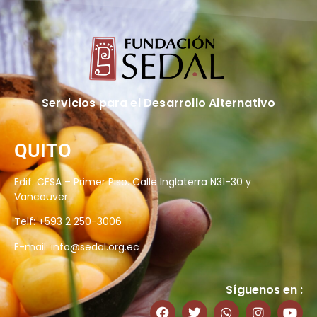
Servicios para el Desarrollo Alternativo
QUITO
Edif. CESA – Primer Piso. Calle Inglaterra N31-30 y
Vancouver
Telf: +593 2 250-3006
E-mail:
info@sedal.org.ec
Síguenos en :