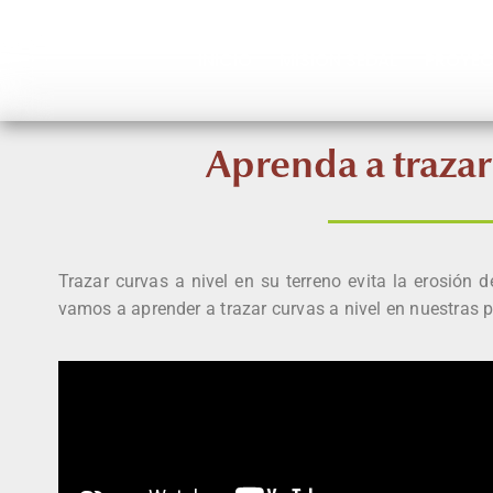
INICIO
MISIÓN SEDAL
PROYE
Aprenda a trazar
Trazar curvas a nivel en su terreno evita la erosión
vamos a aprender a
trazar curvas a nivel en nuestras 