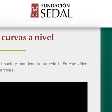
CTOS
NOTICI
Servicios para el Desarrollo Alternativo
 curvas a nivel
 del suelo y mantiene la humedad. En este vídeo
parcelas.