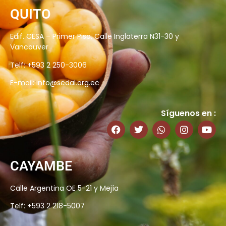
QUITO
Edif. CESA – Primer Piso. Calle Inglaterra N31-30 y
Vancouver
Telf: +593 2 250-3006
E-mail:
info@sedal.org.ec
Síguenos en :
CAYAMBE
Calle Argentina OE 5-21 y Mejía
Telf: +593 2 218-5007