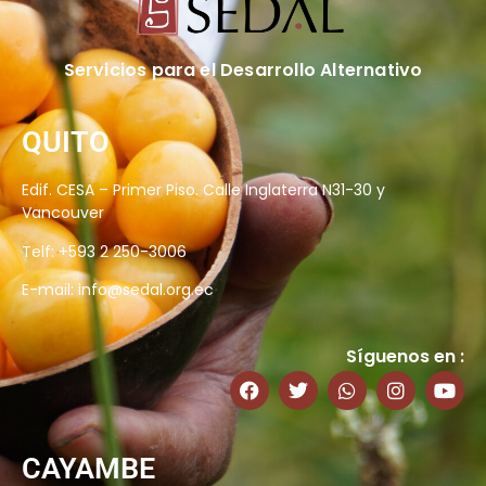
Servicios para el Desarrollo Alternativo
QUITO
Edif. CESA – Primer Piso. Calle Inglaterra N31-30 y
Vancouver
Telf: +593 2 250-3006
E-mail:
info@sedal.org.ec
Síguenos en :
CAYAMBE