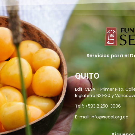
Servicios para el D
QUITO
Edif. CESA – Primer Piso. Call
Inglaterra N31-30 y Vancouv
Telf: +593 2 250-3006
E-mail:
info@sedal.org.ec
Síguenos 