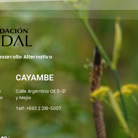
esarrollo Alternativo
CAYAMBE
e
Calle Argentina OE 5-21
er
y Mejía
Telf: +593 2 218-5007
en :