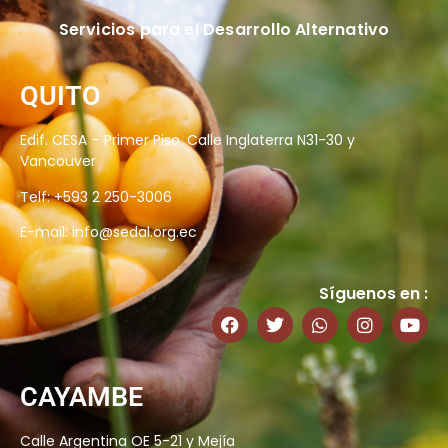
Servicios para el Desarrollo Alternativo
QUITO
Edif. CESA – Primer Piso. Calle Inglaterra N31-30 y
Vancouver
Telf: +593 2 250-3006
E-mail:
info@sedal.org.ec
Síguenos en :
CAYAMBE
Calle Argentina OE 5-21 y Mejía