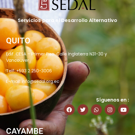
Servicios para el Desarrollo Alternativo
QUITO
Edif. CESA – Primer Piso. Calle Inglaterra N31-30 y
Vancouver
Telf: +593 2 250-3006
E-mail:
info@sedal.org.ec
Síguenos en :
CAYAMBE